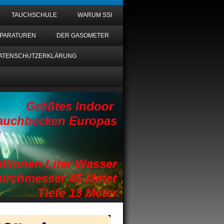
TAUCHSCHULE
WARUM SSI
EPARATUREN
DER GASOMETER
ATENSCHUTZERKLÄRUNG
Größtes Indoor
auchbecken Europas
n Liter Wasser
er 45 Meter
13 Meter