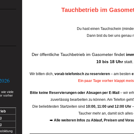
Tauchbetrieb im Gasomet
Du hast einen Tauchschein (mind
Dann bist du bei uns genau ri
Der öffentliche Tauchbetrieb im Gasometer findet
imm
10 bis 18 Uhr
statt.
Wir bitten dich,
vorab telefonisch zu reservieren
– am besten
e
2026
Ein paar Tage vorher klappt mei
wie viele
Bitte keine Reservierungen oder Absagen per E-Mail
– wir erh
er vorher
zuverlässig bearbeiten zu können. Am Telefon geht’
Die beliebtesten Startzeiten sind
10:00, 11:00 und 12:00 Uhr
–
rieb
Taucher mehr an, damit sich alles g
g
➡️
Alle weiteren Infos zu Ablauf, Preisen und Vor
g
usbildung