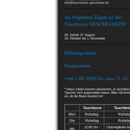
info@tauchrevier-gasometer.de
An folgenden Tagen ist die
Tauchbasis GESCHLOSSEN
29. Juli bis 27. August
16. Oktober bis 1. November
Öffnungszeiten
Hauptsaison
vom 1.06.2026 bis zum 31.10.
* Diese Zeiten können abweichen, je nachdem, 
Taucher sich angemeldet haben. Bitte ruft imm
an, ob die Basis besetzt ist
!
Tauchbasis
Tauchbet
Mon.
Ruhetag
Ruheta
Die.
Ruhetag
Ruheta
12:00 Uhr -
Clubmitglieder A
Mit.