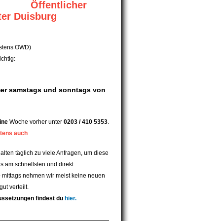
Öffentlicher
er Duisburg
estens OWD)
chtig:
er samstags und sonntags von
ine
Woche vorher unter
0203 / 410 5353
.
stens auch
alten täglich zu viele Anfragen, um diese
s am schnellsten und direkt.
 mittags nehmen wir meist keine neuen
ut verteilt.
aussetzungen findest du
hier
.