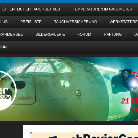
ÖFFENTLICHER TAUCHBETRIEB
TEMPERATUREN IM GASOMETER
CLUB
PREISLISTE
TAUCHVERSICHERUNG
WERKSTATT/R
RAHMERSEE
BILDERGALERIE
FORUM
HAFTUNG
D
GIN
T
21 Millione
Durchmess
Tiefe 