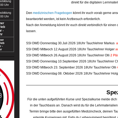
usbildung
direkt für die digitalen Lernmateri
:00 Uhr
usbildung
Den
medizinischen Fragebogen
könnt ihr euch vorab gerne ansc
:00 Uhr
beantwortet werden, ist kein Arztbesuch erforderlich.
her
Nach der Anmeldung könnt ihr euch direkt verbindlich für einen
rieb
r -
lassen.
hr
her
ieb
SSI OWD Donnerstag 30.Juli 2026 18Uhr Tauchlehrer Markus
a
r -
SSI OWD Mittwoch 12.August 2026 18Uhr Tauchlehrer Holger
a
hr
SSI OWD Mittwoch 26.August 2026 18Uhr Tauchlehrer Olli
2 Plä
SSI OWD Donnerstag 10.September 2026 18Uhr Tauchlehrer Ch
SSI OWD Mittwoch 23. September 2026 18Uhr Tauchlehrer Olli
SSI OWD Donnerstag 08. Oktober 2026 18Uhr Tauchlehrer Hol
Spe
Für die unten aufgeführten Kurse und Spezialkurse melde dich 
in der Tauchbasis an. Danach wirst du für die Lehrmaterialien
Termin bringe bitte den ausgefüllten Medizincheck, deinen T
erlernte Kurswissen mit. Falls du Leihequipment benötigst, r