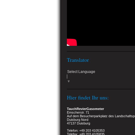
Translator
Select Language
▼
Hier findet Ihr uns:
TauchRevierGasometer
Emscherstr. 71
Auf dem Besucherparkplatz des Landschaftsp
Duisburg Nord
47137 Duisburg
Telefon: +49 203 4105353
Telefax: +49 203 4105835