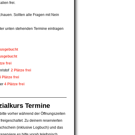
alien frei.
hauen. Sollten alle Fragen mit Nein
 der unten stehenden Termine eintragen
usgebucht
usgebucht
tze frei
ristof
2 Plätze frei
4 Plätze frei
ger
4 Plätze frei
zialkurs Termine
bitte vorher während der Öffnungszeiten
 freigeschaltet. Zu deinem reservierten
auchschein (inklusive Logbuch) und das
eserviere es bitte vorab telefonisch.