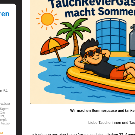
ren
in 52
rwärmt
 Tagen
Wir machen Sommerpause und tanken
tbar
izt,
ergie
Liebe Taucherinnen und Tau
 häufig
tur
wir gönnen uns eine kleine Auszeit und sind
ab dem 27. Augus