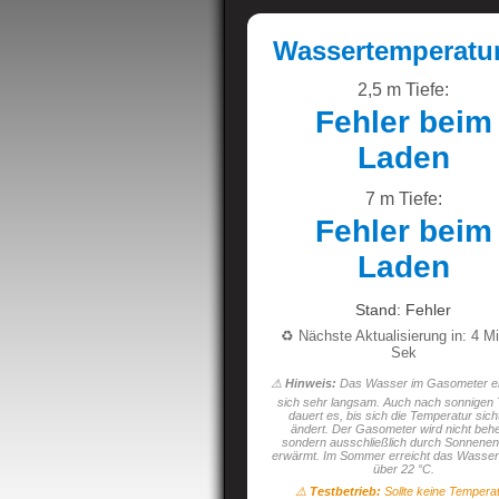
Wassertemperatu
2,5 m Tiefe:
Fehler beim
Laden
7 m Tiefe:
Fehler beim
Laden
Stand: Fehler
♻️ Nächste Aktualisierung in: 4 M
Sek
⚠️
Hinweis:
Das Wasser im Gasometer e
sich sehr langsam. Auch nach sonnigen
dauert es, bis sich die Temperatur sich
ändert. Der Gasometer wird nicht behe
sondern ausschließlich durch Sonnenen
erwärmt. Im Sommer erreicht das Wasser
über 22 °C.
⚠️
Testbetrieb:
Sollte keine Tempera