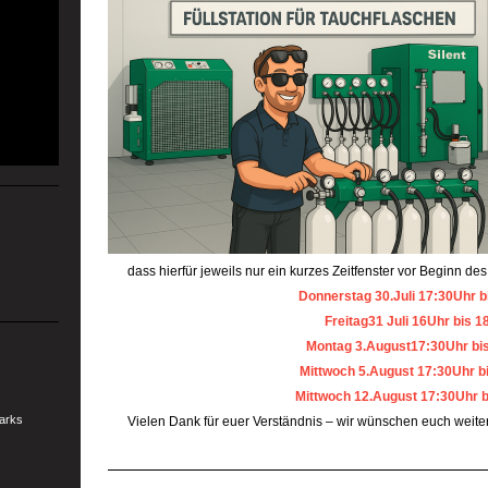
dass hierfür jeweils nur ein kurzes Zeitfenster vor Beginn de
Donnerstag 30.Juli 17:30Uhr b
Freitag31 Juli 16Uhr bis 1
Montag 3.August17:30Uhr bi
Mittwoch 5.August 17:30Uhr b
Mittwoch 12.August 17:30Uhr 
arks
Vielen Dank für euer Verständnis – wir wünschen euch weit