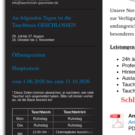
info@tauchrevier-gasometer.de
Unsere Not-
An folgenden Tagen ist die
zur Verfüg
Tauchbasis GESCHLOSSEN
umfangreic
besondere
29. Juli bis 27. August
16. Oktober bis 1. November
Leistungen
Öffnungszeiten
24h ä
Profe
Hauptsaison
Hinte
Ausla
vom 1.06.2026 bis zum 31.10.2026
Tauch
Tauch
* Diese Zeiten können abweichen, je nachdem, wie viele
Taucher sich angemeldet haben. Bitte ruft immer vorher
Schl
an, ob die Basis besetzt ist
!
Tauchbasis
Tauchbetrieb
An
Mon.
Ruhetag
Ruhetag
An
Die.
Ruhetag
Ruhetag
PD
12:00 Uhr -
Clubmitglieder Ausbildung
Mit.