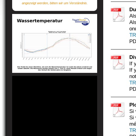
angezeigt werden, bitten wir um Verständnis.
Du
Al
Al
on
TR
PD
Di
If 
If
not
TR
PD
Pl
Si
Si
mé
TR