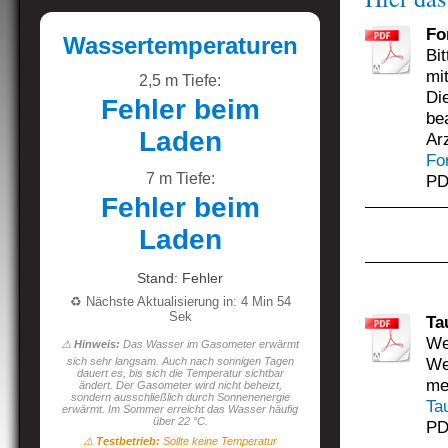
Fo
Wassertemperaturen
Bi
mi
2,5 m Tiefe:
Di
Fehler beim
be
Laden
Ar
Fo
7 m Tiefe:
PD
Fehler beim
Laden
Stand: Fehler
♻️ Nächste Aktualisierung in: 4 Min 53
Sek
Ta
We
⚠️
Hinweis:
Das Wasser im Gasometer erwärmt
We
sich sehr langsam. Auch nach sonnigen Tagen
dauert es, bis sich die Temperatur sichtbar
me
ändert. Der Gasometer wird nicht beheizt,
sondern ausschließlich durch Sonnenenergie
Ta
erwärmt. Im Sommer erreicht das Wasser häufig
über 22 °C.
PD
⚠️
Testbetrieb:
Sollte keine Temperatur