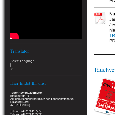
PD
Nu
Je
Je
ni
TR
PD
Translator
Select Language
Tauchve
▼
Hier findet Ihr uns:
TauchRevierGasometer
Emscherstr. 71
Auf dem Besucherparkplatz des Landschaftsparks
Duisburg Nord
47137 Duisburg
Telefon: +49 203 4105353
Telefax: +49 203 4105835