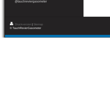
@tauchreviergasometer
Druckversion
|
Sitemap
© TauchRevierGasometer