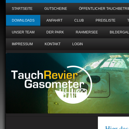
STARTSEITE
GUTSCHEINE
ÖFFENTLICHER TAUCHBETRI
DOWNLOADS
ANFAHRT
CLUB
PREISLISTE
UNSER TEAM
DER PARK
RAHMERSEE
BILDERGAL
IMPRESSUM
KONTAKT
LOGIN
Hier da