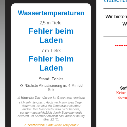
Wassertemperaturen
Wir biete
2,5 m Tiefe:
We
Fehler beim
Laden
------
7 m Tiefe:
Fehler beim
Laden
Stand: Fehler
♻️ Nächste Aktualisierung in: 4 Min 52
Sof
Sek
Keine 
downl
⚠️
Hinweis:
Das Wasser im Gasometer erwärmt
sich sehr langsam. Auch nach sonnigen Tagen
dauert es, bis sich die Temperatur sichtbar
ändert. Der Gasometer wird nicht beheizt,
sondern ausschließlich durch Sonnenenergie
erwärmt. Im Sommer erreicht das Wasser häufig
über 22 °C.
⚠️
Testbetrieb:
Sollte keine Temperatur