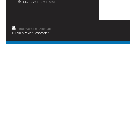
@tauchreviergasometer
Druckversion
|
Sitemap
© TauchRevierGasometer