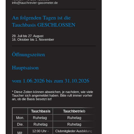
info@tauchrevier-gasometer.de
An folgenden Tagen ist die
Tauchbasis GESCHLOSSEN
29. Juli bis 27. August
16. Oktober bis 1. November
Öffnungszeiten
Hauptsaison
vom 1.06.2026 bis zum 31.10.2026
* Diese Zeiten können abweichen, je nachdem, wie viele
Taucher sich angemeldet haben. Bitte ruft immer vorher
an, ob die Basis besetzt ist
!
Tauchbasis
Tauchbetrieb
Mon.
Ruhetag
Ruhetag
Die.
Ruhetag
Ruhetag
12:00 Uhr -
Clubmitglieder Ausbildung
Mit.