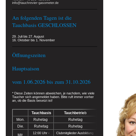
info@tauchrevier-gasometer.de
An folgenden Tagen ist die
Tauchbasis GESCHLOSSEN
29. Juli bis 27. August
16. Oktober bis 1. November
Öffnungszeiten
Hauptsaison
vom 1.06.2026 bis zum 31.10.2026
* Diese Zeiten können abweichen, je nachdem, wie viele
Taucher sich angemeldet haben. Bitte ruft immer vorher
an, ob die Basis besetzt ist
!
Tauchbasis
Tauchbetrieb
Mon.
Ruhetag
Ruhetag
Die.
Ruhetag
Ruhetag
12:00 Uhr -
Clubmitglieder Ausbildung
Mit.