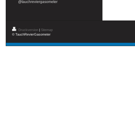
@tauchreviergasometer
Druckversion
|
Sitemap
© TauchRevierGasometer