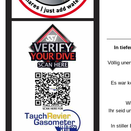
In tie
Völlig une
Es war ke
Wi
Ihr seid 
In still