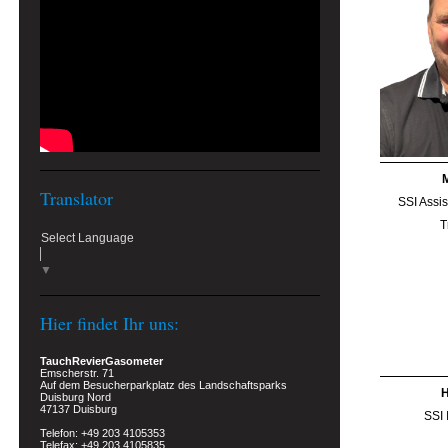
Translator
SSI Assis
T
Select Language
▼
Hier findet Ihr uns:
TauchRevierGasometer
Emscherstr. 71
Auf dem Besucherparkplatz des Landschaftsparks
H
Duisburg Nord
47137 Duisburg
SSI 
Telefon: +49 203 4105353
Telefax: +49 203 4105835