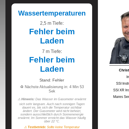
Wassertemperaturen
2,5 m Tiefe:
Fehler beim
Laden
7 m Tiefe:
Fehler beim
Laden
Chris
I
Stand: Fehler
SSI Inst
♻️ Nächste Aktualisierung in: 4 Min 52
SSI XR Ins
Sek
Mares Ser
⚠️
Hinweis:
Das Wasser im Gasometer erwärmt
sich sehr langsam. Auch nach sonnigen Tagen
dauert es, bis sich die Temperatur sichtbar
ändert. Der Gasometer wird nicht beheizt,
sondern ausschließlich durch Sonnenenergie
erwärmt. Im Sommer erreicht das Wasser häufig
über 22 °C.
⚠️
Testbetrieb:
Sollte keine Temperatur