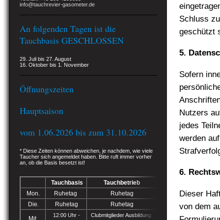
eingetrage
info@tauchrevier-gasometer.de
Schluss zu
An folgenden Tagen ist die
geschützt 
Tauchbasis GESCHLOSSEN
5. Datens
29. Juli bis 27. August
16. Oktober bis 1. November
Sofern inn
persönlich
Öffnungszeiten
Anschriften
Hauptsaison
Nutzers auf
jedes Teil
vom 1.06.2026 bis zum 31.10.2026
werden auf
Strafverfo
* Diese Zeiten können abweichen, je nachdem, wie viele
Taucher sich angemeldet haben. Bitte ruft immer vorher
an, ob die Basis besetzt ist
!
6. Rechts
Tauchbasis
Tauchbetrieb
Dieser Haf
Mon.
Ruhetag
Ruhetag
Die.
Ruhetag
Ruhetag
von dem au
12:00 Uhr -
Clubmitglieder Ausbildung
Formulieru
Mit.