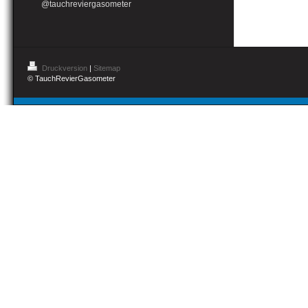
@tauchreviergasometer
Druckversion
|
Sitemap
© TauchRevierGasometer