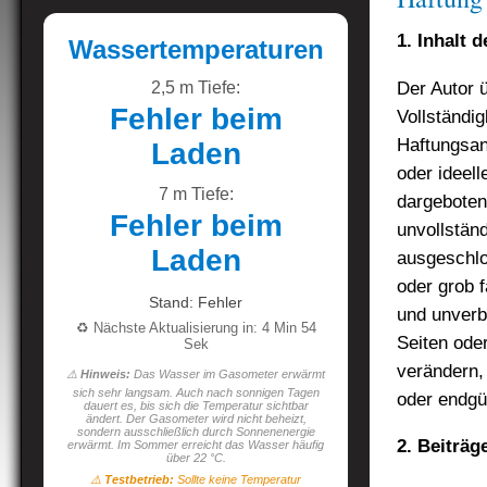
1. Inhalt 
Wassertemperaturen
Der Autor ü
2,5 m Tiefe:
Fehler beim
Vollständig
Haftungsan
Laden
oder ideell
7 m Tiefe:
dargeboten
Fehler beim
unvollstän
Laden
ausgeschlo
oder grob f
Stand: Fehler
und unverbi
♻️ Nächste Aktualisierung in: 4 Min 53
Seiten ode
Sek
verändern,
⚠️
Hinweis:
Das Wasser im Gasometer erwärmt
sich sehr langsam. Auch nach sonnigen Tagen
oder endgül
dauert es, bis sich die Temperatur sichtbar
ändert. Der Gasometer wird nicht beheizt,
sondern ausschließlich durch Sonnenenergie
2. Beiträg
erwärmt. Im Sommer erreicht das Wasser häufig
über 22 °C.
⚠️
Testbetrieb:
Sollte keine Temperatur