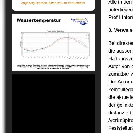
Alle in de
angezeigt werden, bitten wir um Verständnis.
unterliegen
Profil-Info
3. Verweis
Bei direkte
die ausser
Haftungsver
Autor von 
zumutbar w
Der Autor 
keine illeg
die aktuell
der gelinkt
distanziert
/verknüpft
Feststellun