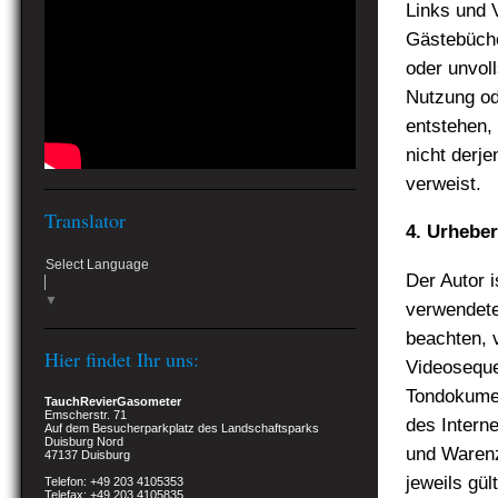
Links und 
Gästebücher
oder unvol
Nutzung od
entstehen, 
nicht derje
verweist.
Translator
4. Urhebe
Select Language
Der Autor i
▼
verwendete
beachten, 
Hier findet Ihr uns:
Videoseque
Tondokumen
TauchRevierGasometer
Emscherstr. 71
des Intern
Auf dem Besucherparkplatz des Landschaftsparks
Duisburg Nord
und Warenz
47137 Duisburg
jeweils gü
Telefon: +49 203 4105353
Telefax: +49 203 4105835