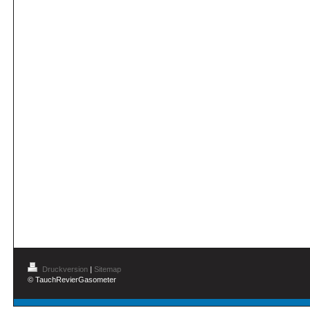
Druckversion
|
Sitemap
© TauchRevierGasometer