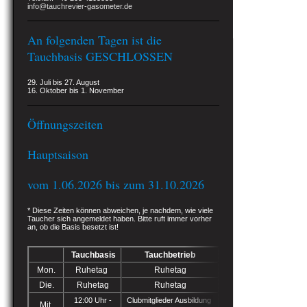
info@tauchrevier-gasometer.de
An folgenden Tagen ist die
Tauchbasis GESCHLOSSEN
29. Juli bis 27. August
16. Oktober bis 1. November
Öffnungszeiten
Hauptsaison
vom 1.06.2026 bis zum 31.10.2026
* Diese Zeiten können abweichen, je nachdem, wie viele
Taucher sich angemeldet haben. Bitte ruft immer vorher
an, ob die Basis besetzt ist
!
Tauchbasis
Tauchbetrieb
Mon.
Ruhetag
Ruhetag
Die.
Ruhetag
Ruhetag
12:00 Uhr -
Clubmitglieder Ausbildung
Mit.