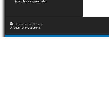
@tauchreviergasometer
Druckversion
|
Sitemap
© TauchRevierGasometer