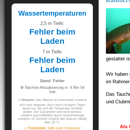
Wassertemperaturen
2,5 m Tiefe:
Fehler beim
Laden
7 m Tiefe:
Fehler beim
gestattet is
Laden
Wir haben 
Stand: Fehler
im Rahmer
♻️ Nächste Aktualisierung in: 4 Min 53
Sek
Das Tauche
⚠️
Hinweis:
Das Wasser im Gasometer erwärmt
und Clubmi
sich sehr langsam. Auch nach sonnigen Tagen
dauert es, bis sich die Temperatur sichtbar
ändert. Der Gasometer wird nicht beheizt,
sondern ausschließlich durch Sonnenenergie
erwärmt. Im Sommer erreicht das Wasser häufig
über 22 °C.
Als 
⚠️
Testbetrieb:
Sollte keine Temperatur